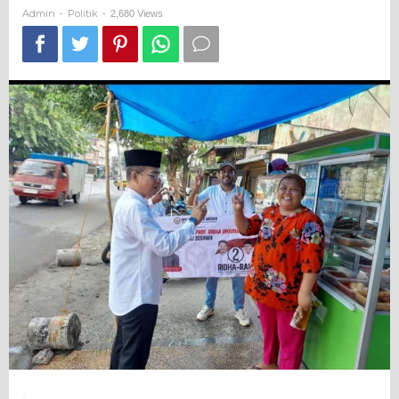
Prof
Admin
Politik
-
-
2,680 Views
Ridha
Jumat
Berkah
di
4
Kecamatan