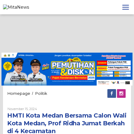
Lewati
ke
konten
HMTI
Homepage
Politik
/
Kota
Medan
Oleh
November 15, 2024
Bersama
Admin
HMTI Kota Medan Bersama Calon Wali
Calon
Wali
Kota Medan, Prof Ridha Jumat Berkah
Kota
di 4 Kecamatan
Medan,