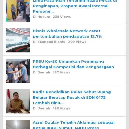
Lima Pasangan Terjaring Razia Pekat di
Penginapan, Propam Awasi Internal
Persone…
Di Hukum
238 Views
Bisnis Wholesale Network catat
pertumbuhan pendapatan 12,7%
Di Ekonomi Bisnis
209 Views
PRSU Ke-50 Umumkan Pemenang
Berbagai Kompetisi dan Penghargaan
Di Daerah
197 Views
Kadis Pendidikan Palas Sebut Ruang
Belajar Beratap Rusak di SDN 0172
Lembah Binu…
Di Daerah
190 Views
Asrul Daulay Terpilih Aklamasi sebagai
Ketua IKAPI Sumut, IAIDU Press