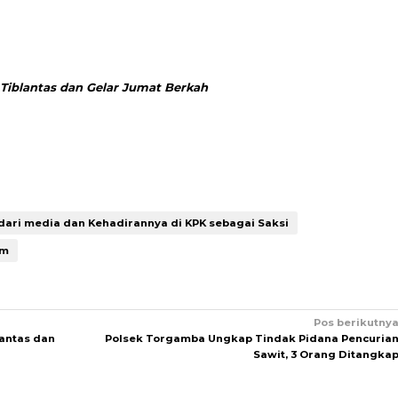
i Tiblantas dan Gelar Jumat Berkah
ari media dan Kehadirannya di KPK sebagai Saksi
um
Pos berikutny
lantas dan
Polsek Torgamba Ungkap Tindak Pidana Pencuria
Sawit, 3 Orang Ditangka