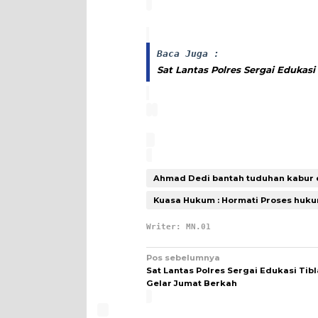
Baca Juga :
Sat Lantas Polres Sergai Edukas
Ahmad Dedi bantah tuduhan kabur d
Kuasa Hukum : Hormati Proses huk
Writer: MN.01
Navigasi
Pos sebelumnya
Sat Lantas Polres Sergai Edukasi Tib
pos
Gelar Jumat Berkah