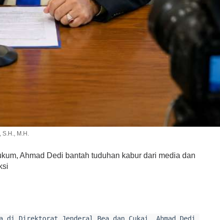
S.H., M.H.
ukum, Ahmad Dedi bantah tuduhan kabur dari media dan
ksi
a di Direktorat Jenderal Bea dan Cukai, Ahmad Dedi,