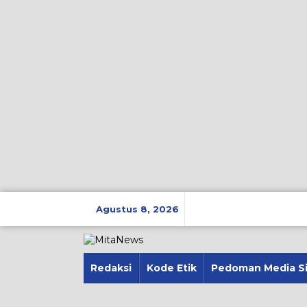
Lewati
ke
Agustus 8, 2026
konten
Redaksi
Kode Etik
Pedoman Media S