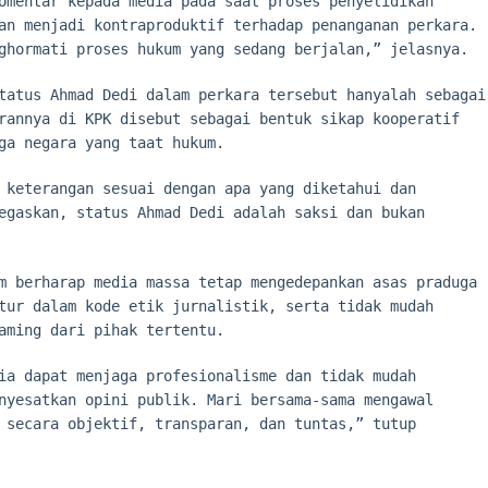
omentar kepada media pada saat proses penyelidikan
an menjadi kontraproduktif terhadap penanganan perkara.
ghormati proses hukum yang sedang berjalan,” jelasnya.
tatus Ahmad Dedi dalam perkara tersebut hanyalah sebagai
rannya di KPK disebut sebagai bentuk sikap kooperatif
ga negara yang taat hukum.
 keterangan sesuai dengan apa yang diketahui dan
egaskan, status Ahmad Dedi adalah saksi dan bukan
m berharap media massa tetap mengedepankan asas praduga
tur dalam kode etik jurnalistik, serta tidak mudah
aming dari pihak tertentu.
ia dapat menjaga profesionalisme dan tidak mudah
nyesatkan opini publik. Mari bersama-sama mengawal
 secara objektif, transparan, dan tuntas,” tutup