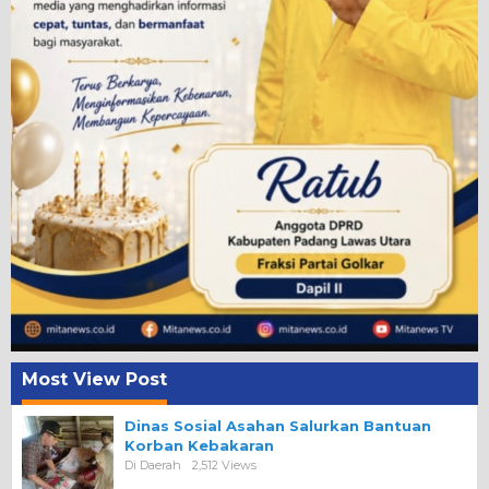
Most View Post
Dinas Sosial Asahan Salurkan Bantuan
Korban Kebakaran
Di Daerah
2,512 Views