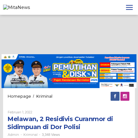
Lewati
ke
konten
Melawan,
Homepage
Kriminal
/
2
Residivis
Oleh
Februari 1, 2022
Curanmor
Admin
Melawan, 2 Residivis Curanmor di
di
Sidimpuan
Sidimpuan di Dor Polisi
di
Dor
Admin
Kriminal
-
-
3,348 Views