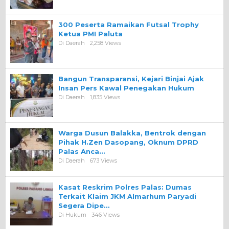
300 Peserta Ramaikan Futsal Trophy
Ketua PMI Paluta
Di Daerah
2,258 Views
Bangun Transparansi, Kejari Binjai Ajak
Insan Pers Kawal Penegakan Hukum
Di Daerah
1,835 Views
Warga Dusun Balakka, Bentrok dengan
Pihak H.Zen Dasopang, Oknum DPRD
Palas Anca…
Di Daerah
673 Views
Kasat Reskrim Polres Palas: Dumas
Terkait Klaim JKM Almarhum Paryadi
Segera Dipe…
Di Hukum
346 Views