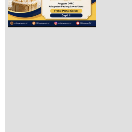
a
8
t