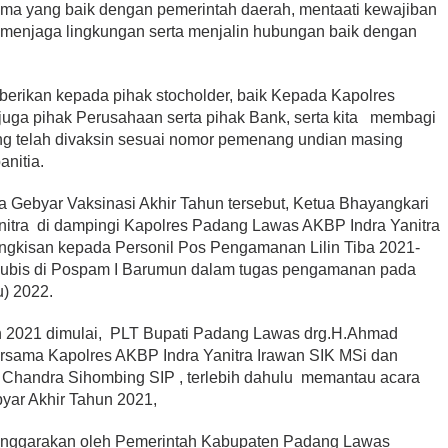
ama yang baik dengan pemerintah daerah, mentaati kewajiban
p menjaga lingkungan serta menjalin hubungan baik dengan
 berikan kepada pihak stocholder, baik Kepada Kapolres
ga pihak Perusahaan serta pihak Bank, serta kita membagi
g telah divaksin sesuai nomor pemenang undian masing
anitia.
 Gebyar Vaksinasi Akhir Tahun tersebut, Ketua Bhayangkari
nitra di dampingi Kapolres Padang Lawas AKBP Indra Yanitra
ngkisan kepada Personil Pos Pengamanan Lilin Tiba 2021-
 Lubis di Pospam I Barumun dalam tugas pengamanan pada
u) 2022.
un 2021 dimulai, PLT Bupati Padang Lawas drg.H.Ahmad
rsama Kapolres AKBP Indra Yanitra Irawan SIK MSi dan
Chandra Sihombing SIP , terlebih dahulu memantau acara
byar Akhir Tahun 2021,
elenggarakan oleh Pemerintah Kabupaten Padang Lawas