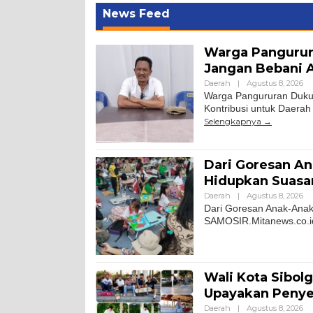
News Feed
Warga Pangurura
Jangan Bebani A
Daerah
|
Agustus 8, 2026
Warga Pangururan Dukun
Kontribusi untuk Daerah
Selengkapnya
Dari Goresan An
Hidupkan Suasa
Daerah
|
Agustus 8, 2026
Dari Goresan Anak-Ana
SAMOSIR.Mitanews.co.id 
Wali Kota Sibol
Upayakan Penye
Daerah
|
Agustus 8, 2026