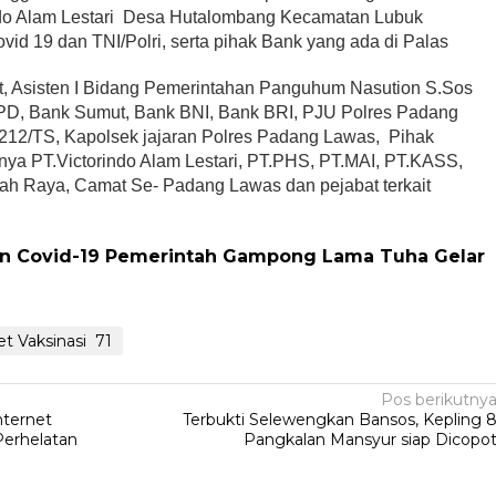
ndo Alam Lestari Desa Hutalombang Kecamatan Lubuk
id 19 dan TNI/Polri, serta pihak Bank yang ada di Palas
t, Asisten I Bidang Pemerintahan Panguhum Nasution S.Sos
PD, Bank Sumut, Bank BNI, Bank BRI, PJU Polres Padang
212/TS, Kapolsek jajaran Polres Padang Lawas, Pihak
ya PT.Victorindo Alam Lestari, PT.PHS, PT.MAI, PT.KASS,
ah Raya, Camat Se- Padang Lawas dan pejabat terkait
n Covid-19 Pemerintah Gampong Lama Tuha Gelar
t Vaksinasi 71
Pos berikutny
nternet
Terbukti Selewengkan Bansos, Kepling 
erhelatan
Pangkalan Mansyur siap Dicopo