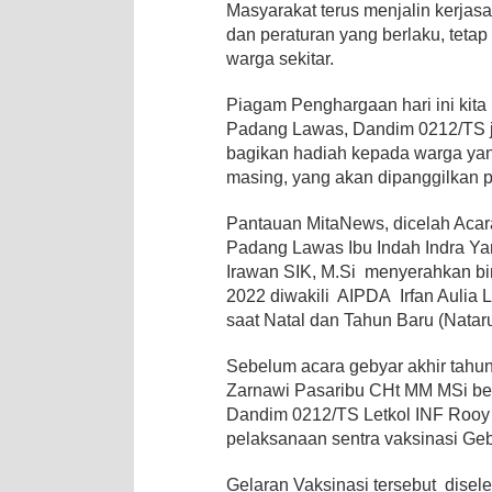
Masyarakat terus menjalin kerjas
dan peraturan yang berlaku, teta
warga sekitar.
Piagam Penghargaan hari ini kita
Padang Lawas, Dandim 0212/TS ju
bagikan hadiah kepada warga yan
masing, yang akan dipanggilkan p
Pantauan MitaNews, dicelah Acara
Padang Lawas Ibu Indah Indra Ya
Irawan SIK, M.Si menyerahkan bi
2022 diwakili AIPDA Irfan Aulia
saat Natal dan Tahun Baru (Natar
Sebelum acara gebyar akhir tah
Zarnawi Pasaribu CHt MM MSi be
Dandim 0212/TS Letkol INF Rooy 
pelaksanaan sentra vaksinasi Ge
Gelaran Vaksinasi tersebut dis