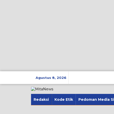
Lewati
ke
Agustus 8, 2026
konten
Redaksi
Kode Etik
Pedoman Media S