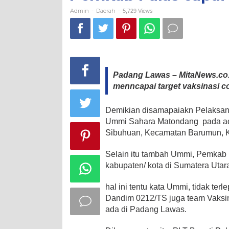
71,4
%
Admin
Daerah
-
-
5,729 Views
Padang Lawas – MitaNews.co.
menncapai target vaksinasi c
Demikian disamapaiakn Pelaksan
Ummi Sahara Matondang pada aca
Sibuhuan, Kecamatan Barumun, 
Selain itu tambah Ummi, Pemkab 
kabupaten/ kota di Sumatera Utar
hal ini tentu kata Ummi, tidak ter
Dandim 0212/TS juga team Vaksi
ada di Padang Lawas.