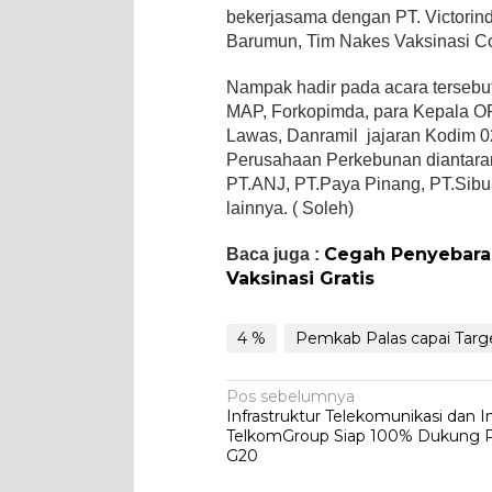
bekerjasama dengan PT. Victori
Barumun, Tim Nakes Vaksinasi Cov
Nampak hadir pada acara tersebu
MAP, Forkopimda, para Kepala O
Lawas, Danramil jajaran Kodim 0
Perusahaan Perkebunan diantaran
PT.ANJ, PT.Paya Pinang, PT.Sibu
lainnya. ( Soleh)
Cegah Penyebara
Baca juga :
Vaksinasi Gratis
4 %
Pemkab Palas capai Targe
Navigasi
Pos sebelumnya
Infrastruktur Telekomunikasi dan I
pos
TelkomGroup Siap 100% Dukung P
G20