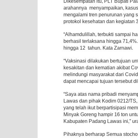
Dikesempatan itu, PLT Bupati Pa
arahannya menyampaikan, kasus C
mengalami tren penurunan yang sa
protokol kesehatan dan kegiatan 3
“Alhamdulillah, terbukti sampai ha
berhasil terlaksana hingga 71,4%.
hingga 12 tahun. Kata Zarnawi.
“Vaksinasi dilakukan bertujuan 
kesakitan dan kematian akibat C
melindungi masyarakat dari Covid-
dapat mencapai tujuan tersebut d
“Saya atas nama pribadi menyamp
Lawas dan pihak Kodim 0212/TS, 
yang telah ikut berpartisipasi 
Minyak Goreng hampir 16 ton unt
Kabupaten Padang Lawas ini,” ura
Pihaknya berharap Semua stochold