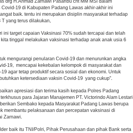
las drg H.Ahmad Zarnawi Pasaribu cht MM MSi dalam
ovid-19 di Kabupaten Padang Lawas akhir-akhir ini
ngat baik. tentu ini merupakan disiplin masyarakat terhadap
 T yang terus dilakukan,
ri ini target capaian Vaksinasi 70% sudah tercapai dan telah
 kita tinggal melakukan vaksinasi terhadap anak anak usia 6
untuk mengurangi penularan Covid-19 dan menurunkan angka
ovid-19, mencapai kekebalan kelompok di masyarakat dan
19 agar tetap produktif secara sosial dan ekonomi. Untuk
ibutuhkan ketersediaan vaksin Covid-19 yang cukup”.
aikan apresiasi dan terima kasih kepada Polres Padang
terkhusus para Jajaran Manajemen PT. Victorindo Alam Lestari
memberikan Sembako kepada Masyarakat Padang Lawas berupa
uk membantu pelaksanaan dan percepatan vaksinasi di
i Zarnawi.
er baik itu TNI/Polri, Pihak Perusahaan dan pihak Bank serta