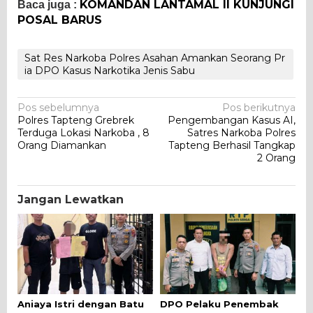
KOMANDAN LANTAMAL II KUNJUNGI
Baca juga :
POSAL BARUS
Sat Res Narkoba Polres Asahan Amankan Seorang Pr
ia DPO Kasus Narkotika Jenis Sabu
Navigasi
Pos sebelumnya
Pos berikutnya
Polres Tapteng Grebrek
Pengembangan Kasus AI,
pos
Terduga Lokasi Narkoba , 8
Satres Narkoba Polres
Orang Diamankan
Tapteng Berhasil Tangkap
2 Orang
Jangan Lewatkan
Aniaya Istri dengan Batu
DPO Pelaku Penembak