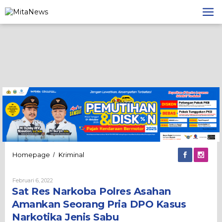
Lewati
ke
konten
Sat
Homepage
Kriminal
/
Res
Narkoba
Oleh
Februari 6, 2022
Polres
Admin
Sat Res Narkoba Polres Asahan
Asahan
Amankan
Amankan Seorang Pria DPO Kasus
Seorang
Narkotika Jenis Sabu
Pria