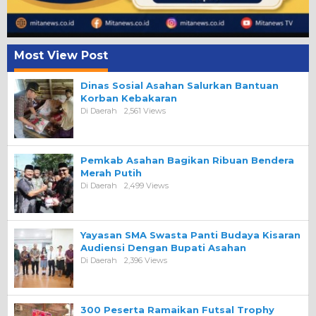
Most View Post
Dinas Sosial Asahan Salurkan Bantuan
Korban Kebakaran
Di Daerah
2,561 Views
Pemkab Asahan Bagikan Ribuan Bendera
Merah Putih
Di Daerah
2,499 Views
Yayasan SMA Swasta Panti Budaya Kisaran
Audiensi Dengan Bupati Asahan
Di Daerah
2,396 Views
300 Peserta Ramaikan Futsal Trophy