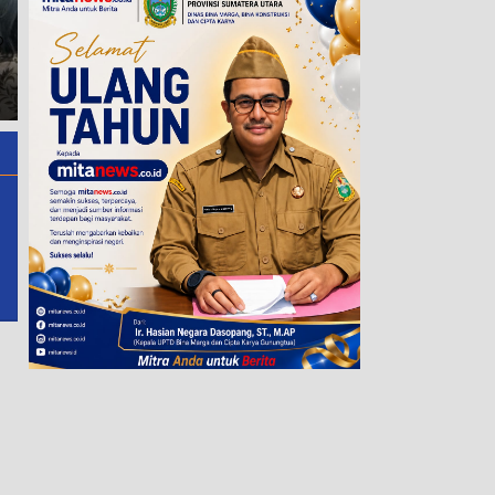
o
Wali Kota Sibolga Dorong
Kadis Sebut Tak Layak, Sisw
Potensi Skateboarder Muda,
Kelas III SDN 0172 Lembah
Upayakan Penyediaan
Binubu Masih Belajar di
Sarana Latihan
Ruang Rusak