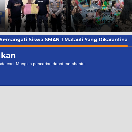
Dari Goresan Anak-Anak, Ta
,
Aniaya Istri dengan Batu
Toba Joujou 2026 Mulai
hingga Kepala Berdarah, Pria
Hidupkan Suasana WFC
di Sibuhuan Ditahan Polisi
Pangururan
emangati Siswa SMAN 1 Matauli Yang Dikarantina
ukan
nda cari. Mungkin pencarian dapat membantu.