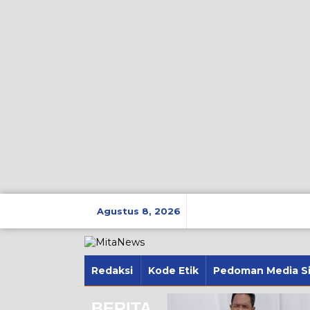
Lewati
ke
Agustus 8, 2026
konten
Redaksi
Kode Etik
Pedoman Media S
BERITA