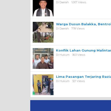
Di Daerah
1,007 Views
Warga Dusun Balakka, Bentr
Di Daerah
778 Views
Konflik Lahan Gunung Malint
Di Hukum
363 Views
Lima Pasangan Terjaring Razi
Di Hukum
321 Views