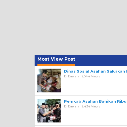
Most View Post
Dinas Sosial Asahan Salurka
Di Daerah
2,544 Views
Pemkab Asahan Bagikan Ribua
Di Daerah
2,434 Views