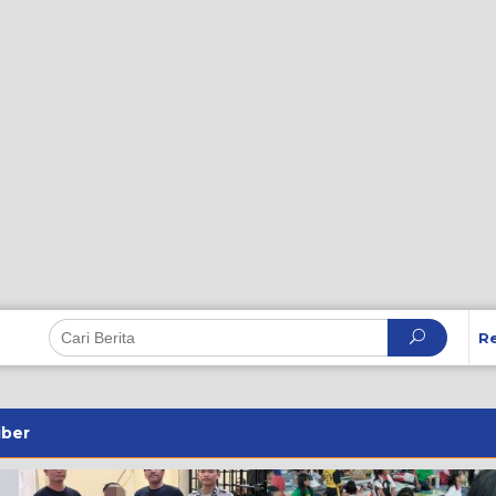
R
iber