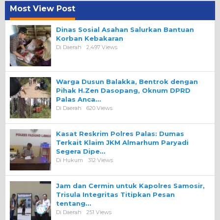
Most View Post
Dinas Sosial Asahan Salurkan Bantuan
Korban Kebakaran
Di Daerah
2,497 Views
Warga Dusun Balakka, Bentrok dengan
Pihak H.Zen Dasopang, Oknum DPRD
Palas Anca…
Di Daerah
620 Views
Kasat Reskrim Polres Palas: Dumas
Terkait Klaim JKM Almarhum Paryadi
Segera Dipe…
Di Hukum
312 Views
Jam dan Cermin untuk Kapolres Samosir,
Trisula Integritas Titipkan Pesan
tentang…
Di Daerah
251 Views