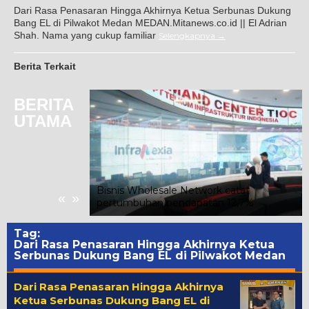
Dari Rasa Penasaran Hingga Akhirnya Ketua Serbunas Dukung
Bang EL di Pilwakot Medan MEDAN.Mitanews.co.id || El Adrian
Shah. Nama yang cukup familiar
Selengkapnya
Berita Terkait
BERITA
UTAMA
 Rakor Kunker
RI Lokot
tan Infrastruktur
ortasi Laut dan
Bisnis Wholesale Network catat
«
»
pertumbuhan pendapatan 12,7%
Tag:
Dari Rasa Penasaran Hingga Akhirnya Ketua
Serbunas Dukung Bang EL di Pilwakot Medan
Dari Rasa Penasaran Hingga Akhirnya
Ketua Serbunas Dukung Bang EL di