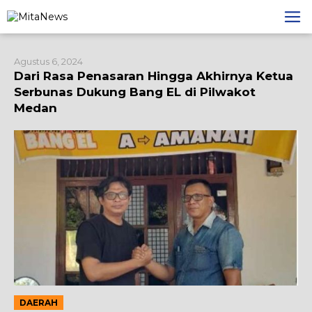
Lewati
ke
konten
Agustus 6, 2024
Dari Rasa Penasaran Hingga Akhirnya Ketua
Serbunas Dukung Bang EL di Pilwakot
Medan
DAERAH