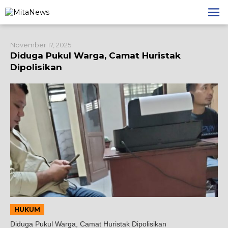
Lewati
ke
konten
November 17, 2025
Diduga Pukul Warga, Camat Huristak
Dipolisikan
HUKUM
Diduga Pukul Warga, Camat Huristak Dipolisikan