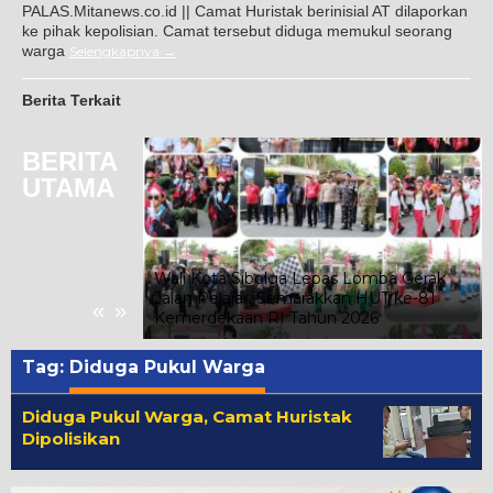
PALAS.Mitanews.co.id || Camat Huristak berinisial AT dilaporkan
ke pihak kepolisian. Camat tersebut diduga memukul seorang
warga
Selengkapnya
Berita Terkait
BERITA
UTAMA
 Indriati Taufik
ada Kelompok
Wali Kota Sibolga Lepas Lomba Gerak
 Kelurahan
Jalan Pelajar, Semarakkan HUT ke-81
«
»
Kemerdekaan RI Tahun 2026
Tag:
Diduga Pukul Warga
Diduga Pukul Warga, Camat Huristak
Dipolisikan