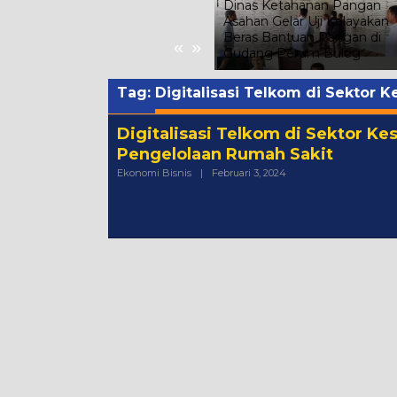
Dinas Ketahanan Pangan
Asahan Gelar Uji Kelayakan
Pemkab Asahan Bagikan
Beras Bantuan Pangan di
«
»
Ribuan Bendera Merah Putih
Gudang Perum Bulog
Tag:
Digitalisasi Telkom di Sektor
Digitalisasi Telkom di Sektor K
Pengelolaan Rumah Sakit
Oleh
Ekonomi Bisnis
|
Februari 3, 2024
Admin