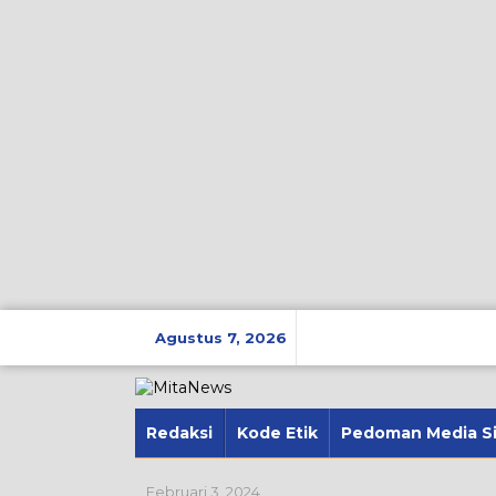
Lewati
ke
Agustus 7, 2026
konten
Redaksi
Kode Etik
Pedoman Media S
Februari 3, 2024