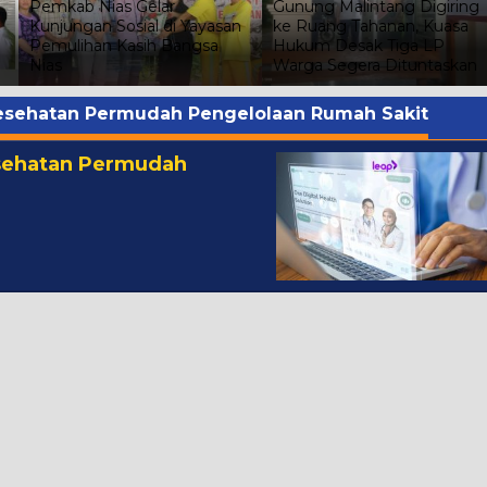
Pemkab Nias Gelar
Gunung Malintang Digiring
Kunjungan Sosial di Yayasan
ke Ruang Tahanan, Kuasa
Pemulihan Kasih Bangsa
Hukum Desak Tiga LP
Nias
Warga Segera Dituntaskan
 Kesehatan Permudah Pengelolaan Rumah Sakit
esehatan Permudah