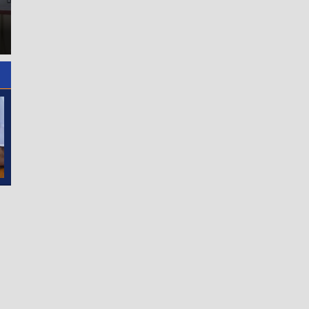
Bangun Transparansi, Kejari
Binjai Ajak Insan Pers Kawal
Pemkab Asahan Bagikan
Penegakan Hukum
Ribuan Bendera Merah Puti