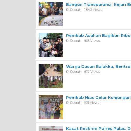
Bangun Transparansi, Kejari 
Di Daerah
1,843 Views
Pemkab Asahan Bagikan Ribua
Di Daerah
968 Views
Warga Dusun Balakka, Bentr
Di Daerah
677 Views
Pemkab Nias Gelar Kunjungan 
Di Daerah
531 Views
Kasat Reskrim Polres Palas: 