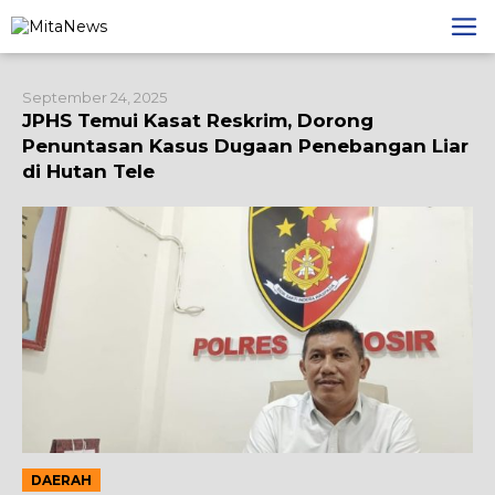
Lewati
ke
konten
September 24, 2025
JPHS Temui Kasat Reskrim, Dorong
Penuntasan Kasus Dugaan Penebangan Liar
di Hutan Tele
DAERAH