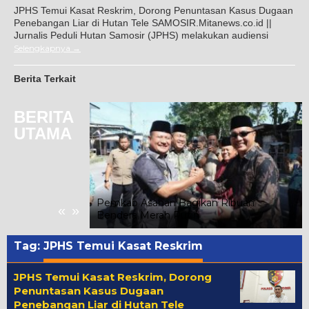
JPHS Temui Kasat Reskrim, Dorong Penuntasan Kasus Dugaan
Penebangan Liar di Hutan Tele SAMOSIR.Mitanews.co.id ||
Jurnalis Peduli Hutan Samosir (JPHS) melakukan audiensi
Selengkapnya
Berita Terkait
BERITA
UTAMA
 Toba Joujou 2026
Seminar
Pemkab Asahan Bagikan Ribuan
«
»
KM Naik Kelas
Bendera Merah Putih
Tag:
JPHS Temui Kasat Reskrim
JPHS Temui Kasat Reskrim, Dorong
Penuntasan Kasus Dugaan
Penebangan Liar di Hutan Tele