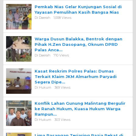
Pemkab Nias Gelar Kunjungan Sosial di
Yayasan Pemulihan Kasih Bangsa Nias
Di Daerah
1,008 Views
Warga Dusun Balakka, Bentrok dengan
Pihak H.Zen Dasopang, Oknum DPRD
Palas Anca…
Di Daerah
710 Views
Kasat Reskrim Polres Palas: Dumas
Terkait Klaim JKM Almarhum Paryadi
Segera Dipe…
Di Hukum
369 Views
Konflik Lahan Gunung Malintang Bergulir
ke Ranah Hukum, Kuasa Hukum Warga
Rampun…
Di Hukum
303 Views
Lima Pasangan Terjaring Razia Pekat di