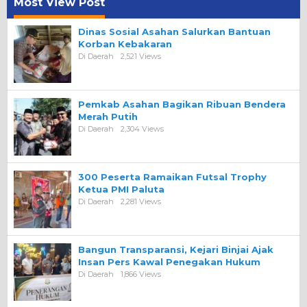
Most View Post
Dinas Sosial Asahan Salurkan Bantuan
Korban Kebakaran
Di Daerah
2,521 Views
Pemkab Asahan Bagikan Ribuan Bendera
Merah Putih
Di Daerah
2,304 Views
300 Peserta Ramaikan Futsal Trophy
Ketua PMI Paluta
Di Daerah
2,281 Views
Bangun Transparansi, Kejari Binjai Ajak
Insan Pers Kawal Penegakan Hukum
Di Daerah
1,866 Views