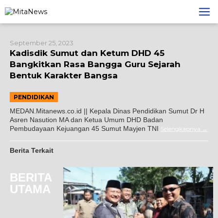
Lewati
ke
konten
September 25, 2023
Kadisdik Sumut dan Ketum DHD 45
Bangkitkan Rasa Bangga Guru Sejarah
Bentuk Karakter Bangsa
PENDIDIKAN
MEDAN.Mitanews.co.id || Kepala Dinas Pendidikan Sumut Dr H
Asren Nasution MA dan Ketua Umum DHD Badan
Pembudayaan Kejuangan 45 Sumut Mayjen TNI
Selengkapnya
Berita Terkait
BERITA
UTAMA