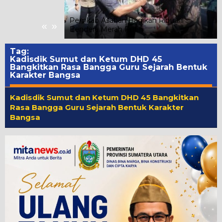
 Toba Joujou 2026
Seminar
Pemkab Asahan Bagikan Ribuan
«
»
KM Naik Kelas
Bendera Merah Putih
Tag:
Kadisdik Sumut dan Ketum DHD 45
Bangkitkan Rasa Bangga Guru Sejarah Bentuk
Karakter Bangsa
Kadisdik Sumut dan Ketum DHD 45 Bangkitkan
Rasa Bangga Guru Sejarah Bentuk Karakter
Bangsa