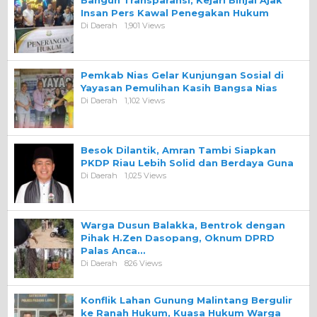
Insan Pers Kawal Penegakan Hukum
Di Daerah
1,901 Views
Pemkab Nias Gelar Kunjungan Sosial di
Yayasan Pemulihan Kasih Bangsa Nias
Di Daerah
1,102 Views
Besok Dilantik, Amran Tambi Siapkan
PKDP Riau Lebih Solid dan Berdaya Guna
Di Daerah
1,025 Views
Warga Dusun Balakka, Bentrok dengan
Pihak H.Zen Dasopang, Oknum DPRD
Palas Anca…
Di Daerah
826 Views
Konflik Lahan Gunung Malintang Bergulir
ke Ranah Hukum, Kuasa Hukum Warga