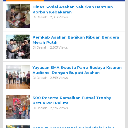
Dinas Sosial Asahan Salurkan Bantuan
Korban Kebakaran
Di Daerah
2,563 Views
Pemkab Asahan Bagikan Ribuan Bendera
Merah Putih
Di Daerah
2,503 Views
Yayasan SMA Swasta Panti Budaya Kisaran
Audiensi Dengan Bupati Asahan
Di Daerah
2,399 Views
300 Peserta Ramaikan Futsal Trophy
Ketua PMI Paluta
Di Daerah
2,326 Views
Bangun Transparansi, Kejari Binjai Ajak