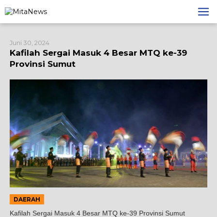
Lewati
ke
konten
Juni 30, 2024
Kafilah Sergai Masuk 4 Besar MTQ ke-39
Provinsi Sumut
DAERAH
Kafilah Sergai Masuk 4 Besar MTQ ke-39 Provinsi Sumut