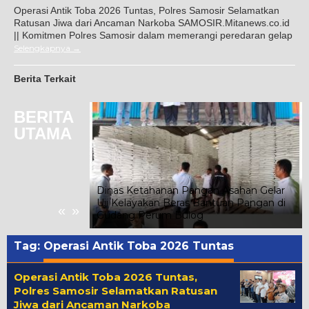
Operasi Antik Toba 2026 Tuntas, Polres Samosir Selamatkan
Ratusan Jiwa dari Ancaman Narkoba SAMOSIR.Mitanews.co.id
|| Komitmen Polres Samosir dalam memerangi peredaran gelap
Selengkapnya
Berita Terkait
BERITA
UTAMA
Dinas Ketahanan Pangan Asahan Gelar
n Ribuan
Uji Kelayakan Beras Bantuan Pangan di
«
»
Gudang Perum Bulog
Tag:
Operasi Antik Toba 2026 Tuntas
Operasi Antik Toba 2026 Tuntas,
Polres Samosir Selamatkan Ratusan
Jiwa dari Ancaman Narkoba