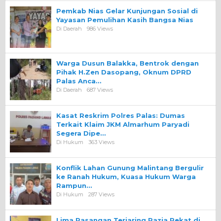
Pemkab Nias Gelar Kunjungan Sosial di
Yayasan Pemulihan Kasih Bangsa Nias
Di Daerah
986 Views
Warga Dusun Balakka, Bentrok dengan
Pihak H.Zen Dasopang, Oknum DPRD
Palas Anca…
Di Daerah
687 Views
Kasat Reskrim Polres Palas: Dumas
Terkait Klaim JKM Almarhum Paryadi
Segera Dipe…
Di Hukum
363 Views
Konflik Lahan Gunung Malintang Bergulir
ke Ranah Hukum, Kuasa Hukum Warga
Rampun…
Di Hukum
287 Views
Lima Pasangan Terjaring Razia Pekat di