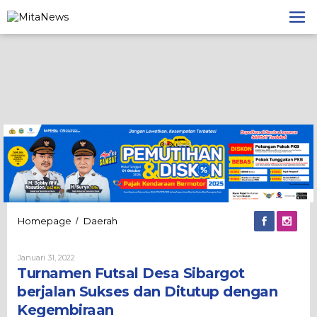
Lewati
ke
konten
Turnamen
Homepage
Daerah
/
Futsal
Desa
Oleh
Januari 31, 2022
Sibargot
Admin
Turnamen Futsal Desa Sibargot
berjalan
Sukses
berjalan Sukses dan Ditutup dengan
dan
Kegembiraan
Ditutup