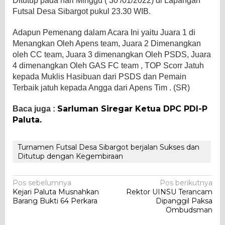
Ditutup pada hari Minggu ( 30 /01/2022) di Lapangan
Futsal Desa Sibargot pukul 23.30 WIB.
Adapun Pemenang dalam Acara Ini yaitu Juara 1 di
Menangkan Oleh Apens team, Juara 2 Dimenangkan
oleh CC team, Juara 3 dimenangkan Oleh PSDS, Juara
4 dimenangkan Oleh GAS FC team , TOP Scorr Jatuh
kepada Muklis Hasibuan dari PSDS dan Pemain
Terbaik jatuh kepada Angga dari Apens Tim . (SR)
Sarluman Siregar Ketua DPC PDI-P
Baca juga :
Paluta.
Turnamen Futsal Desa Sibargot berjalan Sukses dan
Ditutup dengan Kegembiraan
Navigasi
Pos sebelumnya
Pos berikutnya
Kejari Paluta Musnahkan
Rektor UINSU Terancam
pos
Barang Bukti 64 Perkara
Dipanggil Paksa
Ombudsman