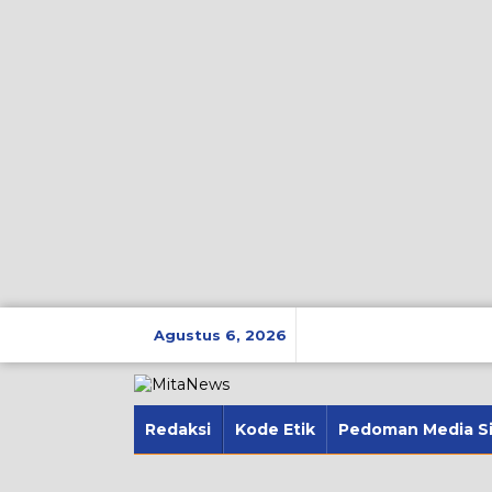
Lewati
ke
Agustus 6, 2026
konten
Redaksi
Kode Etik
Pedoman Media S