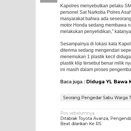
Kapolres menyebutkan pelaku SM 
personel Sat Narkoba Polres Asah
masyarakat bahwa ada seseorang d
motor Honda sedang membawa nark
melakukan penyelidikan,” katanya
Sesampainya di lokasi kata Kapolr
diterima sedang mengendari sepe
menemukan 1 plastik kecil diduga
plastik klip tersebut benar milik 
ini masih dalam proses pengemba
Diduga YL Bawa 
Baca juga :
Seorang Pengedar Sabu Warga T
Navigasi
Pos sebelumnya
Ditabrak Toyota Avanza, Pengend
pos
Beat dilarikan Ke RS