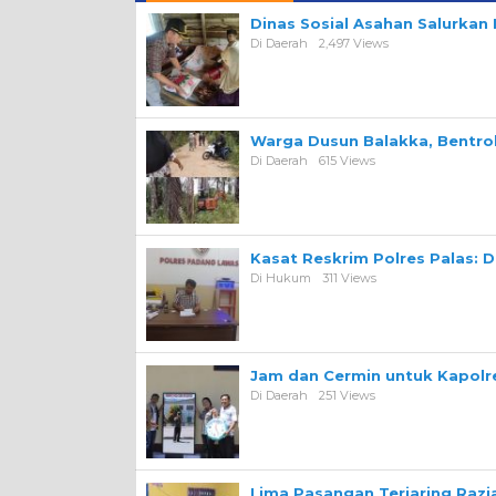
Dinas Sosial Asahan Salurka
Di Daerah
2,497 Views
Warga Dusun Balakka, Bentr
Di Daerah
615 Views
Kasat Reskrim Polres Palas: 
Di Hukum
311 Views
Jam dan Cermin untuk Kapolre
Di Daerah
251 Views
Lima Pasangan Terjaring Razi