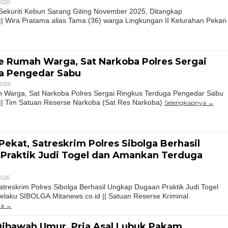
 2026
kuriti Kebun Sarang Giting November 2025, Ditangkap
| Wira Pratama alias Tama (36) warga Lingkungan II Kelurahan Pekan
e Rumah Warga, Sat Narkoba Polres Sergai
a Pengedar Sabu
 2026
Warga, Sat Narkoba Polres Sergai Ringkus Terduga Pengedar Sabu
|| Tim Satuan Reserse Narkoba (Sat Res Narkoba)
Selengkapnya
Pekat, Satreskrim Polres Sibolga Berhasil
Praktik Judi Togel dan Amankan Terduga
 2026
atreskrim Polres Sibolga Berhasil Ungkap Dugaan Praktik Judi Togel
laku SIBOLGA.Mitanews.co.id || Satuan Reserse Kriminal
ya
Dibawah Umur, Pria Asal Lubuk Pakam