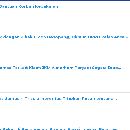
n Bantuan Korban Kebakaran
ok dengan Pihak H.Zen Dasopang, Oknum DPRD Palas Anca…
Dumas Terkait Klaim JKM Almarhum Paryadi Segera Dipe…
s Samosir, Trisula Integritas Titipkan Pesan tentang…
a Pekat di Penginapan, Propam Awasi Internal Persone…