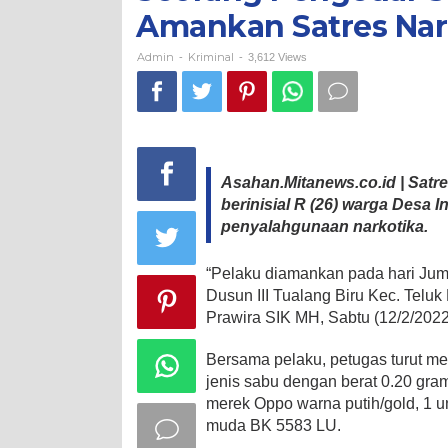
Dalam
Amankan Satres Nar
di
Amankan
Satres
Admin
Kriminal
-
-
3,612 Views
Narkoba
Polres
Asahan
Asahan.Mitanews.co.id | Sat
berinisial R (26) warga Desa
penyalahgunaan narkotika.
“Pelaku diamankan pada hari Juma
Dusun III Tualang Biru Kec. Tel
Prawira SIK MH, Sabtu (12/2/2022
Bersama pelaku, petugas turut me
jenis sabu dengan berat 0.20 gra
merek Oppo warna putih/gold, 1 
muda BK 5583 LU.