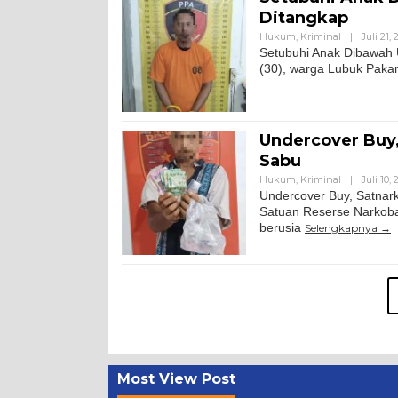
Ditangkap
Hukum
,
Kriminal
|
Juli 21,
Setubuhi Anak Dibawah 
(30), warga Lubuk Paka
Undercover Buy,
Sabu
Hukum
,
Kriminal
|
Juli 10,
Undercover Buy, Satnar
Satuan Reserse Narkoba
berusia
Selengkapnya
Most View Post