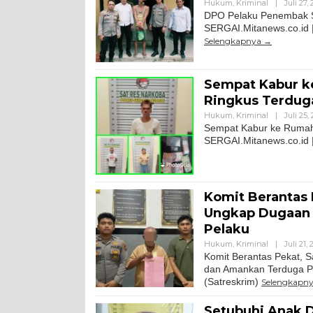
Hukum
,
Kriminal
|
Juli 27,
DPO Pelaku Penembak Se
SERGAI.Mitanews.co.id |
Selengkapnya
Sempat Kabur k
Ringkus Terdug
Hukum
,
Kriminal
|
Juli 25,
Sempat Kabur ke Rumah 
SERGAI.Mitanews.co.id 
Komit Berantas 
Ungkap Dugaan 
Pelaku
Hukum
,
Kriminal
|
Juli 21,
Komit Berantas Pekat, S
dan Amankan Terduga Pe
(Satreskrim)
Selengkapn
Setubuhi Anak 