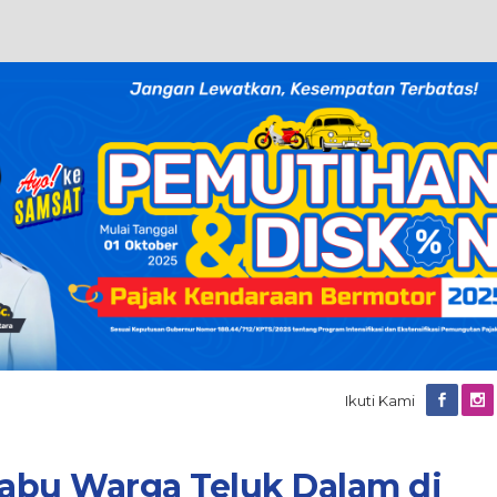
Ikuti Kami
abu Warga Teluk Dalam di