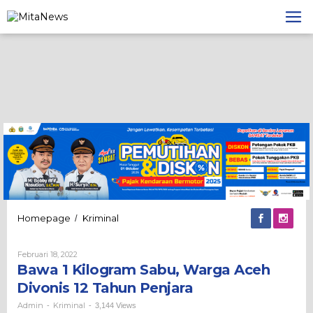
Lewati
ke
konten
Bawa
Homepage
Kriminal
/
1
Kilogram
Oleh
Februari 18, 2022
Sabu,
Admin
Bawa 1 Kilogram Sabu, Warga Aceh
Warga
Aceh
Divonis 12 Tahun Penjara
Divonis
12
Admin
Kriminal
-
-
3,144 Views