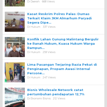
Di Daerah
668 Views
Kasat Reskrim Polres Palas: Dumas
Terkait Klaim JKM Almarhum Paryadi
Segera Dipe…
Di Hukum
337 Views
Konflik Lahan Gunung Malintang Bergulir
ke Ranah Hukum, Kuasa Hukum Warga
Rampun…
Di Hukum
259 Views
Lima Pasangan Terjaring Razia Pekat di
Penginapan, Propam Awasi Internal
Persone…
Di Hukum
247 Views
Bisnis Wholesale Network catat
pertumbuhan pendapatan 12,7%
Di Ekonomi Bisnis
212 Views