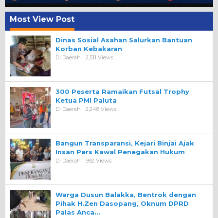
Most View Post
Dinas Sosial Asahan Salurkan Bantuan
Korban Kebakaran
Di Daerah
2,511 Views
300 Peserta Ramaikan Futsal Trophy
Ketua PMI Paluta
Di Daerah
2,248 Views
Bangun Transparansi, Kejari Binjai Ajak
Insan Pers Kawal Penegakan Hukum
Di Daerah
992 Views
Warga Dusun Balakka, Bentrok dengan
Pihak H.Zen Dasopang, Oknum DPRD
Palas Anca…