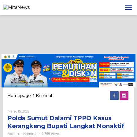
Lewati
ke
konten
Polda
Homepage
Kriminal
/
Sumut
Dalami
Oleh
Maret 15, 2022
TPPO
Admin
Polda Sumut Dalami TPPO Kasus
Kasus
Kerangkeng
Kerangkeng Bupati Langkat Nonaktif
Bupati
Langkat
Admin
Kriminal
-
-
2,769 Views