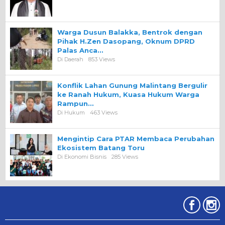
Warga Dusun Balakka, Bentrok dengan
Pihak H.Zen Dasopang, Oknum DPRD
Palas Anca…
Di Daerah
853 Views
Konflik Lahan Gunung Malintang Bergulir
ke Ranah Hukum, Kuasa Hukum Warga
Rampun…
Di Hukum
463 Views
Mengintip Cara PTAR Membaca Perubahan
Ekosistem Batang Toru
Di Ekonomi Bisnis
285 Views