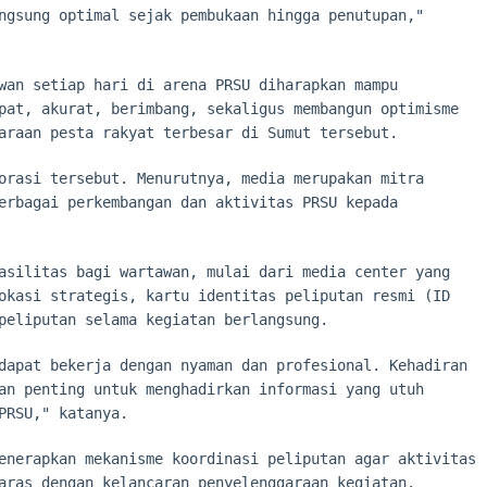
ngsung optimal sejak pembukaan hingga penutupan,"
wan setiap hari di arena PRSU diharapkan mampu
pat, akurat, berimbang, sekaligus membangun optimisme
araan pesta rakyat terbesar di Sumut tersebut.
orasi tersebut. Menurutnya, media merupakan mitra
erbagai perkembangan dan aktivitas PRSU kepada
asilitas bagi wartawan, mulai dari media center yang
okasi strategis, kartu identitas peliputan resmi (ID
peliputan selama kegiatan berlangsung.
dapat bekerja dengan nyaman dan profesional. Kehadiran
an penting untuk menghadirkan informasi yang utuh
PRSU," katanya.
enerapkan mekanisme koordinasi peliputan agar aktivitas
aras dengan kelancaran penyelenggaraan kegiatan.