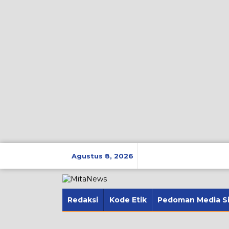
Lewati
ke
Agustus 8, 2026
konten
Redaksi
Kode Etik
Pedoman Media S