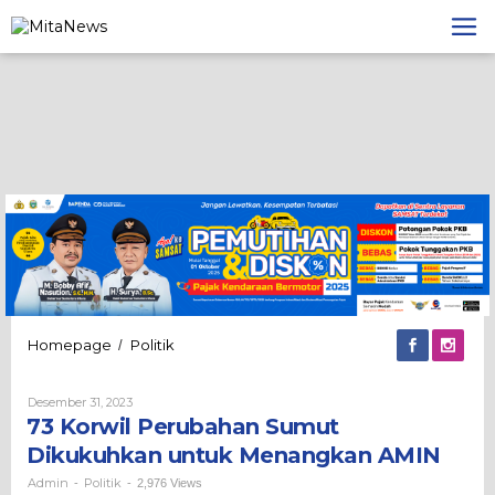
Lewati
ke
konten
73
Homepage
Politik
/
Korwil
Perubahan
Oleh
Desember 31, 2023
Sumut
Admin
73 Korwil Perubahan Sumut
Dikukuhkan
untuk
Dikukuhkan untuk Menangkan AMIN
Menangkan
AMIN
Admin
Politik
-
-
2,976 Views