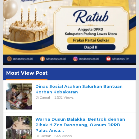
Most View Post
Dinas Sosial Asahan Salurkan Bantuan
Korban Kebakaran
Di Daerah
2,502 Views
Warga Dusun Balakka, Bentrok dengan
Pihak H.Zen Dasopang, Oknum DPRD
Palas Anca…
Di Daerah
645 Views