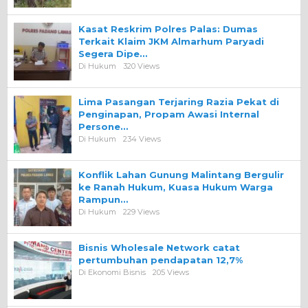
Kasat Reskrim Polres Palas: Dumas
Terkait Klaim JKM Almarhum Paryadi
Segera Dipe…
Di Hukum
320 Views
Lima Pasangan Terjaring Razia Pekat di
Penginapan, Propam Awasi Internal
Persone…
Di Hukum
234 Views
Konflik Lahan Gunung Malintang Bergulir
ke Ranah Hukum, Kuasa Hukum Warga
Rampun…
Di Hukum
229 Views
Bisnis Wholesale Network catat
pertumbuhan pendapatan 12,7%
Di Ekonomi Bisnis
205 Views