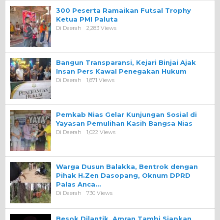
300 Peserta Ramaikan Futsal Trophy
Ketua PMI Paluta
Di Daerah
2,283 Views
Bangun Transparansi, Kejari Binjai Ajak
Insan Pers Kawal Penegakan Hukum
Di Daerah
1,871 Views
Pemkab Nias Gelar Kunjungan Sosial di
Yayasan Pemulihan Kasih Bangsa Nias
Di Daerah
1,022 Views
Warga Dusun Balakka, Bentrok dengan
Pihak H.Zen Dasopang, Oknum DPRD
Palas Anca…
Di Daerah
730 Views
Besok Dilantik, Amran Tambi Siapkan