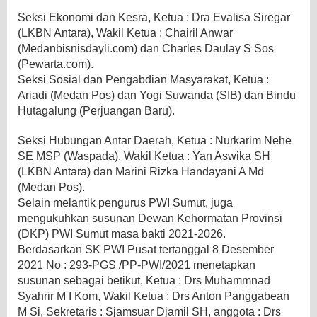
Seksi Ekonomi dan Kesra, Ketua : Dra Evalisa Siregar
(LKBN Antara), Wakil Ketua : Chairil Anwar
(Medanbisnisdayli.com) dan Charles Daulay S Sos
(Pewarta.com).
Seksi Sosial dan Pengabdian Masyarakat, Ketua :
Ariadi (Medan Pos) dan Yogi Suwanda (SIB) dan Bindu
Hutagalung (Perjuangan Baru).
Seksi Hubungan Antar Daerah, Ketua : Nurkarim Nehe
SE MSP (Waspada), Wakil Ketua : Yan Aswika SH
(LKBN Antara) dan Marini Rizka Handayani A Md
(Medan Pos).
Selain melantik pengurus PWI Sumut, juga
mengukuhkan susunan Dewan Kehormatan Provinsi
(DKP) PWI Sumut masa bakti 2021-2026.
Berdasarkan SK PWI Pusat tertanggal 8 Desember
2021 No : 293-PGS /PP-PWI/2021 menetapkan
susunan sebagai betikut, Ketua : Drs Muhammnad
Syahrir M I Kom, Wakil Ketua : Drs Anton Panggabean
M Si, Sekretaris : Sjamsuar Djamil SH, anggota : Drs