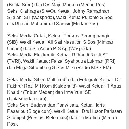
(Berita Sore) dan Drs Maju Manalu (Medan Pos).
Seksi Olahraga (SIWO), Ketua : Johny Ramadhan
Silalahi SH (Waspada), Wakil Ketua Pujianto S Sos
(TVRI) dan Muhammad Samsir (Medan Pos).
Seksi Media Cetak, Ketua : Firdaus Peranginangin
(SIB), Wakil Ketua : Ali Sati Nasution S Sos (Mimbar
Umum) dan Siti Anum P. S Ag (Waspada).
Seksi Media Elektronik, Ketua : Rifhandi Rusli ST
(TVRI), Wakil Ketua : Faizal Syahputra Lukman (RRI)
dan Mega Sihombing S Sos M Si (Radio KISS FM).
Seksi Media Siber, Multimedia dan Fotografi, Ketua : Dr
Fakhrur Rozi M I Kom (Kaldera.id), Wakil Ketua : T Agus
Khaidir (Tribun Medan) dan Irma Yuni SE
(Lintasmedan.com).
Seksi Seni Budaya dan Pariwisata, Ketua : Idris
Pasaribu (Sioge.com), Wakil Ketua : Drs Husor Parissan
Sitompul (Prestasi Reformasi) dan Eli Marlina (Medan
Pos).