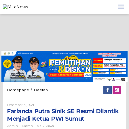
Lewati
ke
konten
Farianda
Homepage
Daerah
/
Putra
Sinik
Oleh
Desember 19, 2021
SE
Admin
Farianda Putra Sinik SE Resmi Dilantik
Resmi
Dilantik
Menjadi Ketua PWI Sumut
Menjadi
Ketua
Admin
Daerah
-
-
8,717 Views