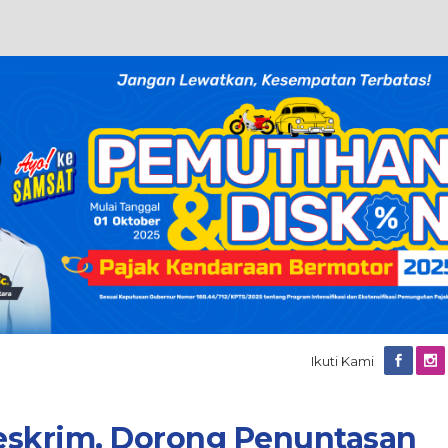
Ikuti Kami
eskrim, Dorong Penuntasan