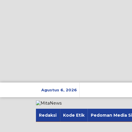
Lewati
ke
Agustus 6, 2026
konten
Redaksi
Kode Etik
Pedoman Media S