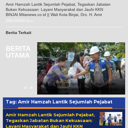
Amir Hamzah Lantik Sejumlah Pejabat, Tegaskan Jabatan
Bukan Kekuasaan: Layani Masyarakat dan Jauhi KKN
BINJAI.Mitanews.co.id || Wali Kota Binjai, Drs. H. Amir
Selengkapnya
Berita Terkait
BERITA
UTAMA
T RI Ke-81 di
ahas Prioritas
Bupati Asahan dan Wakil Bupati Hadiri
«
»
Doa Bersama Renovasi Kantor Imigrasi
Tag:
Amir Hamzah Lantik Sejumlah Pejabat
Amir Hamzah Lantik Sejumlah Pejabat,
Tegaskan Jabatan Bukan Kekuasaan:
Layani Masyarakat dan Jauhi KKN