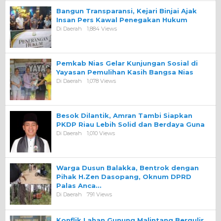
Bangun Transparansi, Kejari Binjai Ajak
Insan Pers Kawal Penegakan Hukum
Di Daerah
1,884 Views
Pemkab Nias Gelar Kunjungan Sosial di
Yayasan Pemulihan Kasih Bangsa Nias
Di Daerah
1,078 Views
Besok Dilantik, Amran Tambi Siapkan
PKDP Riau Lebih Solid dan Berdaya Guna
Di Daerah
1,010 Views
Warga Dusun Balakka, Bentrok dengan
Pihak H.Zen Dasopang, Oknum DPRD
Palas Anca…
Di Daerah
791 Views
Konflik Lahan Gunung Malintang Bergulir