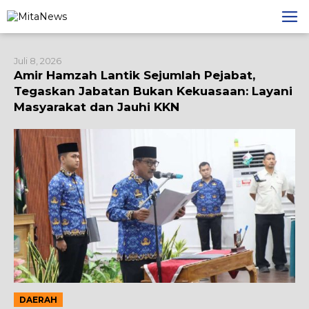
Lewati
ke
konten
Juli 8, 2026
Amir Hamzah Lantik Sejumlah Pejabat,
Tegaskan Jabatan Bukan Kekuasaan: Layani
Masyarakat dan Jauhi KKN
DAERAH