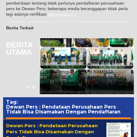
pemberitaan tentang tidak perlunya pendaftaran perusahaan
pers ke Dewan Pers, beberapa media beranggapan tidak perlu
lagi adanya verifikasi
Selengkapnya
Berita Terkait
BERITA
UTAMA
Hadiri Pengukuhan PB KAMISTA
Periode 2026–2028, Wali Kota Sibolga:
nti Budaya
“Perkuat Kolaborasi dan Dorong Sinergi
«
»
n Bupati Asahan
Membangun Daerah”
Tag:
Dewan Pers : Pendataan Perusahaan Pers
Tidak Bisa Disamakan Dengan Pendaftaran
Dewan Pers : Pendataan Perusahaan
Pers Tidak Bisa Disamakan Dengan