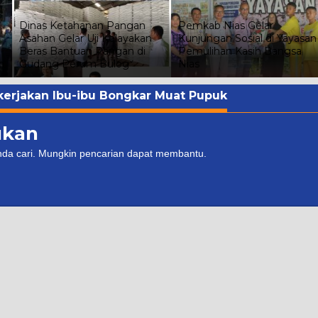
Dinas Ketahanan Pangan
Pemkab Nias Gelar
Asahan Gelar Uji Kelayakan
Kunjungan Sosial di Yayasan
Beras Bantuan Pangan di
Pemulihan Kasih Bangsa
h
Gudang Perum Bulog
Nias
erjakan Ibu-ibu Bongkar Muat Pupuk
ukan
nda cari. Mungkin pencarian dapat membantu.