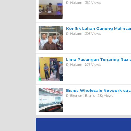
Di Hukum
369 Views
Konflik Lahan Gunung Malint
Di Hukum
303 Views
Lima Pasangan Terjaring Razi
Di Hukum
276 Views
Bisnis Wholesale Network ca
Di Ekonomi Bisnis
232 Views