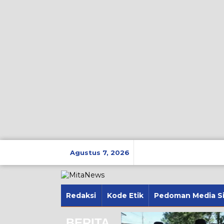
Lewati
ke
Agustus 7, 2026
konten
Redaksi
Kode Etik
Pedoman Media S
BERITA