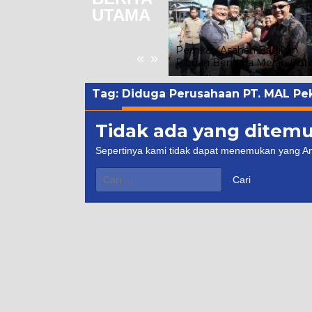
UTAMA
Hari Kedua Festival Tao Toba
Joujou 2026 Berlangsung
Kondusif, Seminar Digitalisasi
Pemkab Asahan Bagikan
«
»
Dorong UMKM Naik Kelas
Ribuan Bendera Merah Puti
Tag:
Diduga Perusahaan PT. MAL Pek
Tidak ada yang ditem
Sepertinya kami tidak dapat menemukan yang A
Cari
untuk: