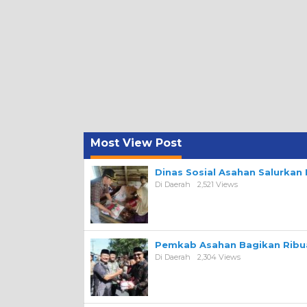
Most View Post
Dinas Sosial Asahan Salurka
Di Daerah
2,521 Views
Pemkab Asahan Bagikan Ribua
Di Daerah
2,304 Views