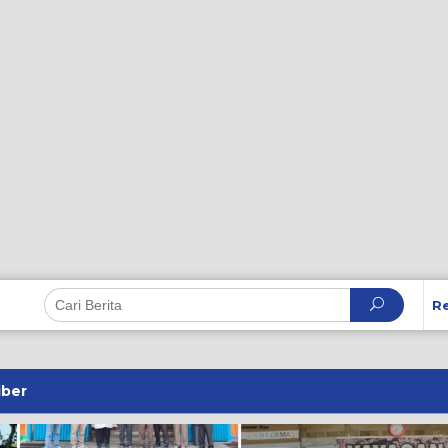
R
iber