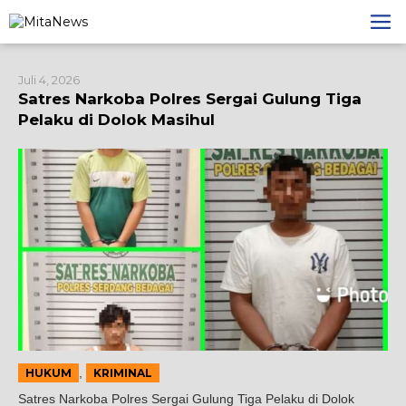
Lewati
ke
konten
Juli 4, 2026
Satres Narkoba Polres Sergai Gulung Tiga
Pelaku di Dolok Masihul
,
HUKUM
KRIMINAL
Satres Narkoba Polres Sergai Gulung Tiga Pelaku di Dolok