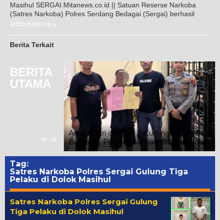
Masihul SERGAI.Mitanews.co.id || Satuan Reserse Narkoba
(Satres Narkoba) Polres Serdang Bedagai (Sergai) berhasil
Selengkapnya
Berita Terkait
BERITA
UTAMA
ung Event Besar
an Bebani APBD,
Aniaya Istri dengan Batu hingga Kepala
«
»
i untuk Daerah
Berdarah, Pria di Sibuhuan Ditahan Polisi
Tag:
Satres Narkoba Polres Sergai Gulung Tiga
Pelaku di Dolok Masihul
Satres Narkoba Polres Sergai Gulung
Tiga Pelaku di Dolok Masihul