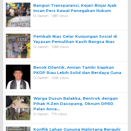
Bangun Transparansi, Kejari Binjai Ajak
Insan Pers Kawal Penegakan Hukum
Di Daerah
1,881 Views
Pemkab Nias Gelar Kunjungan Sosial di
Yayasan Pemulihan Kasih Bangsa Nias
Di Daerah
1,068 Views
Besok Dilantik, Amran Tambi Siapkan
PKDP Riau Lebih Solid dan Berdaya Guna
Di Daerah
1,006 Views
Warga Dusun Balakka, Bentrok dengan
Pihak H.Zen Dasopang, Oknum DPRD
Palas Anca…
Di Daerah
775 Views
Konflik Lahan Gunung Malintang Bergulir