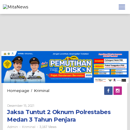
Lewati
ke
konten
Jaksa
Homepage
Kriminal
/
Tuntut
2
Oleh
Desember 15, 2021
Oknum
Admin
Jaksa Tuntut 2 Oknum Polrestabes
Polrestabes
Medan
Medan 3 Tahun Penjara
3
Tahun
Admin
Kriminal
-
-
3,167 Views