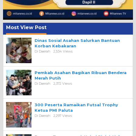
Most View Post
Dinas Sosial Asahan Salurkan Bantuan
Korban Kebakaran
Di Daerah
2,534 Views
Pemkab Asahan Bagikan Ribuan Bendera
Merah Putih
Di Daerah
2,372 Views
300 Peserta Ramaikan Futsal Trophy
Ketua PMI Paluta
Di Daerah
2,297 Views