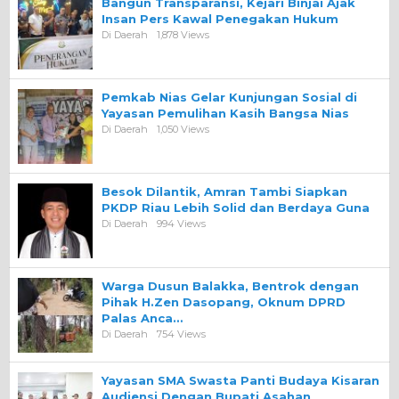
Bangun Transparansi, Kejari Binjai Ajak
Insan Pers Kawal Penegakan Hukum
Di Daerah
1,878 Views
Pemkab Nias Gelar Kunjungan Sosial di
Yayasan Pemulihan Kasih Bangsa Nias
Di Daerah
1,050 Views
Besok Dilantik, Amran Tambi Siapkan
PKDP Riau Lebih Solid dan Berdaya Guna
Di Daerah
994 Views
Warga Dusun Balakka, Bentrok dengan
Pihak H.Zen Dasopang, Oknum DPRD
Palas Anca…
Di Daerah
754 Views
Yayasan SMA Swasta Panti Budaya Kisaran
Audiensi Dengan Bupati Asahan