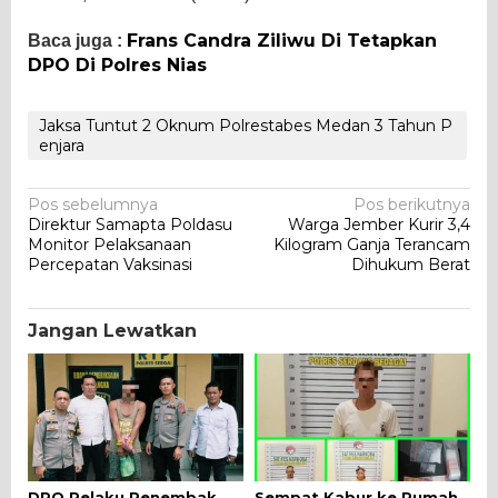
Frans Candra Ziliwu Di Tetapkan
Baca juga :
DPO Di Polres Nias
Jaksa Tuntut 2 Oknum Polrestabes Medan 3 Tahun P
enjara
Navigasi
Pos sebelumnya
Pos berikutnya
Direktur Samapta Poldasu
Warga Jember Kurir 3,4
pos
Monitor Pelaksanaan
Kilogram Ganja Terancam
Percepatan Vaksinasi
Dihukum Berat
Jangan Lewatkan
DPO Pelaku Penembak
Sempat Kabur ke Rumah