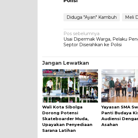
Polisi
Diduga "Ayan" Kambuh
Meli 
Navigasi
Pos sebelumnya
Usai Dipermak Warga, Pelaku Pe
pos
Septor Diserahkan ke Polisi
Jangan Lewatkan
Wali Kota Sibolga
Yayasan SMA Sw
Dorong Potensi
Panti Budaya Ki
Skateboarder Muda,
Audiensi Denga
Upayakan Penyediaan
Asahan
Sarana Latihan