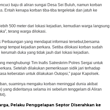
cuci baju di aliran sungai Desa Sei Buluh, namun korban
as. Entah kenapa korban tiba-tiba tergeletak dan jatuh ke
ebih 500 meter dari lokasi kejadian, kemudian warga langsung
a”, terang warga dilokasi.
 Perbaungan yang mendapat informasi tersebut,bersama
gi tempat kejadian perkara. Setiba dilokasi korban sudah
erumah duka yang tidak jauh dari lokasi kejadian.
ung menghubungi Tim Inafis Satreskrim Polres Sergai untuk
rkara. Setelah dilakukan pemeriksaan sidik jari terhadap
asa keberatan untuk dilakukan Outopsi,” papar Kapolsek.
korban, suaminya mengaku korban meninggal dunia akibat
n) yang dideritanya selama ini sebelum tenggelam di Aliran
44).
rga, Pelaku Penggelapan Septor Diserahkan ke