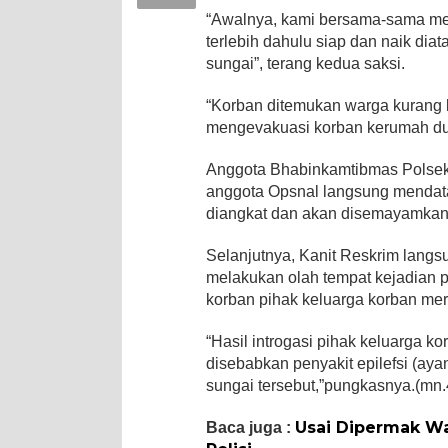
“Awalnya, kami bersama-sama men
terlebih dahulu siap dan naik diat
sungai”, terang kedua saksi.
“Korban ditemukan warga kurang l
mengevakuasi korban kerumah duk
Anggota Bhabinkamtibmas Polsek
anggota Opsnal langsung mendatan
diangkat dan akan disemayamkan k
Selanjutnya, Kanit Reskrim langs
melakukan olah tempat kejadian pe
korban pihak keluarga korban mer
“Hasil introgasi pihak keluarga 
disebabkan penyakit epilefsi (aya
sungai tersebut,”pungkasnya.(mn.
Usai Dipermak Wa
Baca juga :