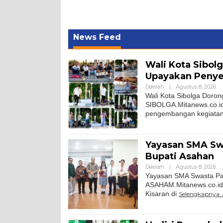
News Feed
Wali Kota Sibol
Upayakan Penye
Daerah
|
Agustus 8, 2026
Wali Kota Sibolga Doro
SIBOLGA.Mitanews.co.id
pengembangan kegiatan 
Yayasan SMA Sw
Bupati Asahan
Daerah
|
Agustus 8, 2026
Yayasan SMA Swasta Pan
ASAHAM.Mitanews.co.id
Kisaran di
Selengkapnya