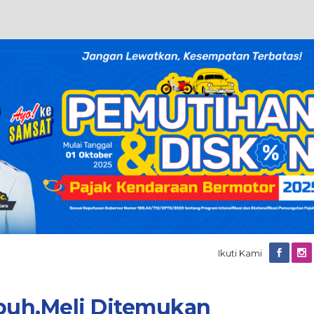
Ikuti Kami
buh,Meli Ditemukan