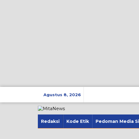
Lewati
ke
Agustus 8, 2026
konten
Redaksi
Kode Etik
Pedoman Media S