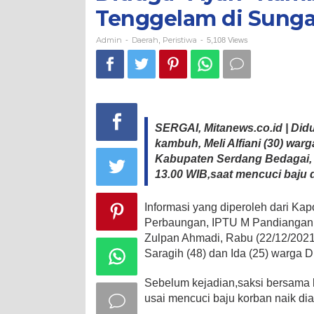
di
Tenggelam di Sunga
Sungai
Admin
Daerah
Peristiwa
-
,
-
5,108 Views
SERGAI, Mitanews.co.id | Didu
kambuh, Meli Alfiani (30) wa
Kabupaten Serdang Bedagai, d
13.00 WIB,saat mencuci baju 
Informasi yang diperoleh dari Ka
Perbaungan, IPTU M Pandiangan,
Zulpan Ahmadi, Rabu (22/12/2021
Saragih (48) dan Ida (25) warga 
Sebelum kejadian,saksi bersama 
usai mencuci baju korban naik dia