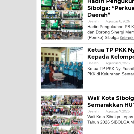
Hadiri Penguku
Sibolga: “Perku
Daerah”
Daerah
|
Agustus 8, 2026
Hadiri Pengukuhan PB K
dan Dorong Sinergi Mem
(Pemko) Sibolga
Seleng
Ketua TP PKK Ny
Kepada Kelompo
Daerah
|
Agustus 7, 2026
Ketua TP PKK Ny. Yusni
PKK di Kelurahan Sent
Wali Kota Sibol
Semarakkan HUT
Daerah
|
Agustus 7, 2026
Wali Kota Sibolga Lepa
Tahun 2026 SIBOLGA.Mit