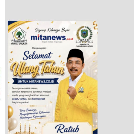
a
i
n