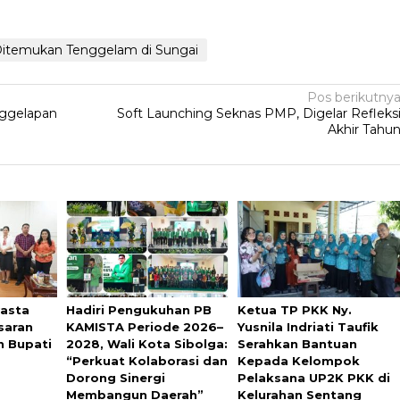
Ditemukan Tenggelam di Sungai
Pos berikutny
nggelapan
Soft Launching Seknas PMP, Digelar Refleks
Akhir Tahu
asta
Hadiri Pengukuhan PB
Ketua TP PKK Ny.
saran
KAMISTA Periode 2026–
Yusnila Indriati Taufik
n Bupati
2028, Wali Kota Sibolga:
Serahkan Bantuan
“Perkuat Kolaborasi dan
Kepada Kelompok
Dorong Sinergi
Pelaksana UP2K PKK di
Membangun Daerah”
Kelurahan Sentang