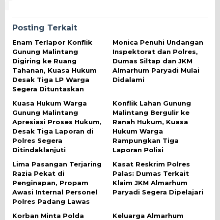
Posting Terkait
Enam Terlapor Konflik
Monica Penuhi Undangan
Gunung Malintang
Inspektorat dan Polres,
Digiring ke Ruang
Dumas Siltap dan JKM
Tahanan, Kuasa Hukum
Almarhum Paryadi Mulai
Desak Tiga LP Warga
Didalami
Segera Dituntaskan
Kuasa Hukum Warga
Konflik Lahan Gunung
Gunung Malintang
Malintang Bergulir ke
Apresiasi Proses Hukum,
Ranah Hukum, Kuasa
Desak Tiga Laporan di
Hukum Warga
Polres Segera
Rampungkan Tiga
Ditindaklanjuti
Laporan Polisi
Lima Pasangan Terjaring
Kasat Reskrim Polres
Razia Pekat di
Palas: Dumas Terkait
Penginapan, Propam
Klaim JKM Almarhum
Awasi Internal Personel
Paryadi Segera Dipelajari
Polres Padang Lawas
Korban Minta Polda
Keluarga Almarhum