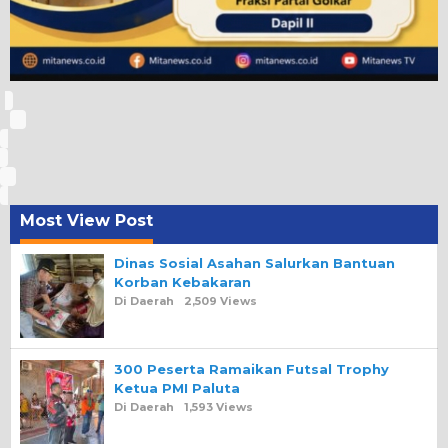
Most View Post
Dinas Sosial Asahan Salurkan Bantuan
Korban Kebakaran
Di Daerah
2,509 Views
300 Peserta Ramaikan Futsal Trophy
Ketua PMI Paluta
Di Daerah
1,593 Views