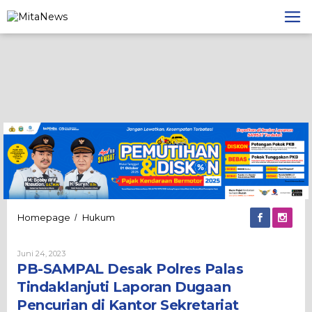
Lewati
ke
konten
PB-
Homepage
Hukum
/
SAMPAL
Desak
Oleh
Juni 24, 2023
Polres
Admin
PB-SAMPAL Desak Polres Palas
Palas
Tindaklanjuti
Tindaklanjuti Laporan Dugaan
Laporan
Pencurian di Kantor Sekretariat
Dugaan