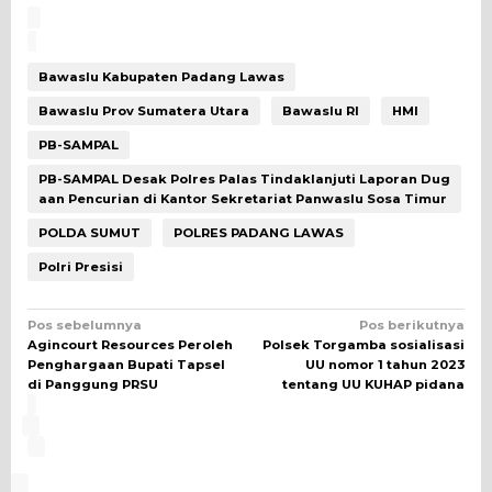
Bawaslu Kabupaten Padang Lawas
Bawaslu Prov Sumatera Utara
Bawaslu RI
HMI
PB-SAMPAL
PB-SAMPAL Desak Polres Palas Tindaklanjuti Laporan Dug
aan Pencurian di Kantor Sekretariat Panwaslu Sosa Timur
POLDA SUMUT
POLRES PADANG LAWAS
Polri Presisi
Navigasi
Pos sebelumnya
Pos berikutnya
Agincourt Resources Peroleh
Polsek Torgamba sosialisasi
pos
Penghargaan Bupati Tapsel
UU nomor 1 tahun 2023
di Panggung PRSU
tentang UU KUHAP pidana