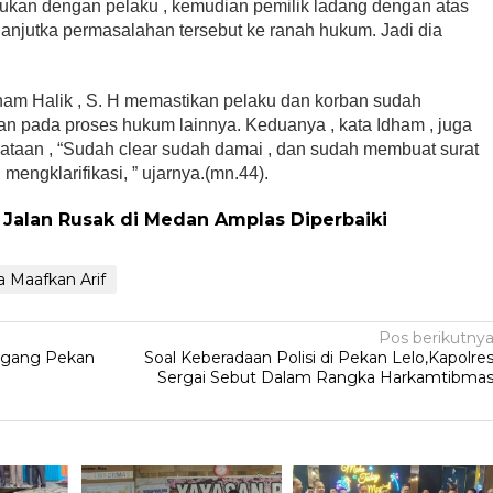
mukan dengan pelaku , kemudian pemilik ladang dengan atas
njutka permasalahan tersebut ke ranah hukum. Jadi dia
ham Halik , S. H memastikan pelaku dan korban sudah
kan pada proses hukum lainnya. Keduanya , kata Idham , juga
ataan , “Sudah clear sudah damai , dan sudah membuat surat
engklarifikasi, ” ujarnya.(mn.44).
, Jalan Rusak di Medan Amplas Diperbaiki
 Maafkan Arif
Pos berikutny
ngang Pekan
Soal Keberadaan Polisi di Pekan Lelo,Kapolre
Sergai Sebut Dalam Rangka Harkamtibma