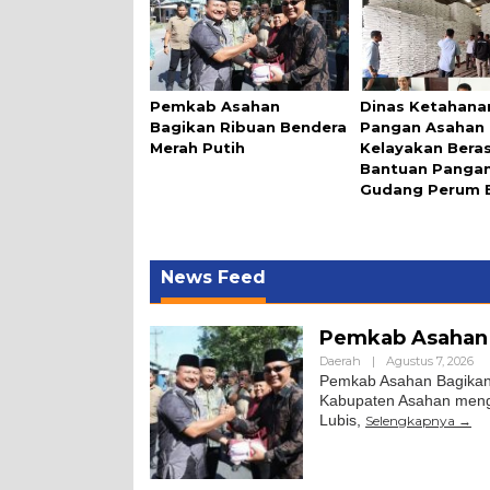
Pemkab Asahan
Dinas Ketahana
Bagikan Ribuan Bendera
Pangan Asahan G
Merah Putih
Kelayakan Bera
Bantuan Pangan
Gudang Perum 
News Feed
Pemkab Asahan 
Daerah
|
Agustus 7, 2026
Pemkab Asahan Bagikan 
Kabupaten Asahan meng
Lubis,
Selengkapnya