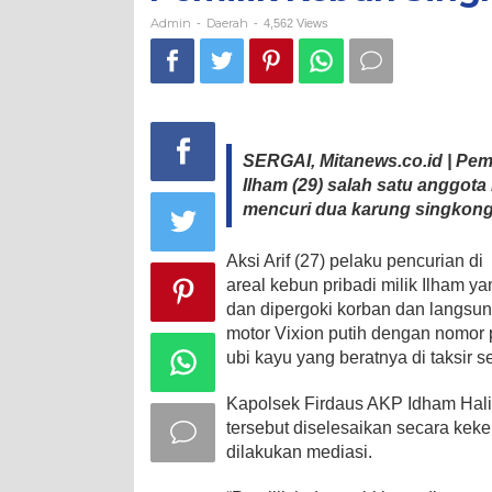
Arif
Admin
Daerah
-
-
4,562 Views
SERGAI, Mitanews.co.id | Pem
Ilham (29) salah satu anggota
mencuri dua karung singkong p
Aksi Arif (27) pelaku pencurian di
areal kebun pribadi milik Ilham
dan dipergoki korban dan langsun
motor Vixion putih dengan nomor p
ubi kayu yang beratnya di taksir 
Kapolsek Firdaus AKP Idham Hali
tersebut diselesaikan secara kek
dilakukan mediasi.