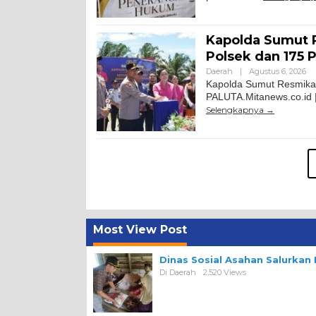
Kapolda Sumut 
Polsek dan 175 P
Daerah
|
Agustus 6, 2026
Kapolda Sumut Resmikan
PALUTA.Mitanews.co.id 
Selengkapnya
Most View Post
Dinas Sosial Asahan Salurka
Di Daerah
2,520 Views