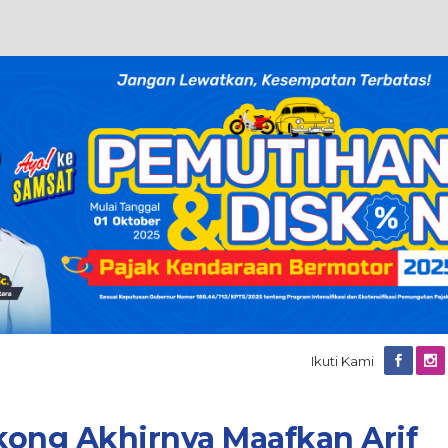
Ikuti Kami
kong Akhirnya Maafkan Arif