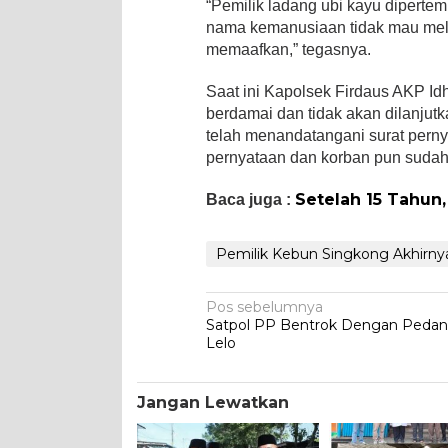
“Pemilik ladang ubi kayu diperte
nama kemanusiaan tidak mau mela
memaafkan,” tegasnya.
Saat ini Kapolsek Firdaus AKP Id
berdamai dan tidak akan dilanjut
telah menandatangani surat perny
pernyataan dan korban pun sudah m
Setelah 15 Tahun
Baca juga :
Pemilik Kebun Singkong Akhirnya
Navigasi
Pos sebelumnya
Satpol PP Bentrok Dengan Peda
pos
Lelo
Jangan Lewatkan