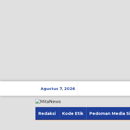
Lewati
ke
Agustus 7, 2026
konten
Redaksi
Kode Etik
Pedoman Media S