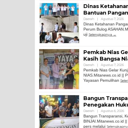
Dinas Ketahanan
Bantuan Pangan
Daerah
|
Agustus 7, 2026
Dinas Ketahanan Pangan
Perum Bulog ASAHAN.Mi
uji
Selengkapnya
Pemkab Nias Gel
Kasih Bangsa Ni
Daerah
|
Agustus 7, 2026
Pemkab Nias Gelar Kunj
NIAS.Mitanews.co.id || 
Yayasan Pemulihan
Sel
Bangun Transpara
Penegakan Hu
Daerah
|
Agustus 6, 2026
Bangun Transparansi, Ke
BINJAI.Mitanews.co.id ||
pers melalui
Selengkapn