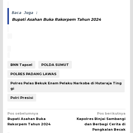
Baca Juga :
Bupati Asahan Buka Rakorpem Tahun 2024
BNN Tapsel
POLDA SUMUT
POLRES PADANG LAWAS
Polres Palas Bekuk Enam Pelaku Narkoba di Hutaraja Ting
gi
Polri Presisi
Navigasi
Pos sebelumnya
Pos berikutnya
Bupati Asahan Buka
Kapolres Binjai Sambangi
pos
Rakorpem Tahun 2024
dan Berbagi Cerita di
Pangkalan Becak