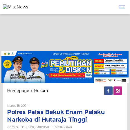
Lewati
ke
konten
Polres
Homepage
Hukum
/
Palas
Bekuk
Oleh
Maret 18, 2024
Enam
Admin
Polres Palas Bekuk Enam Pelaku
Pelaku
Narkoba
Narkoba di Hutaraja Tinggi
di
Hutaraja
Admin
Hukum
Kriminal
-
,
-
15,546 Views