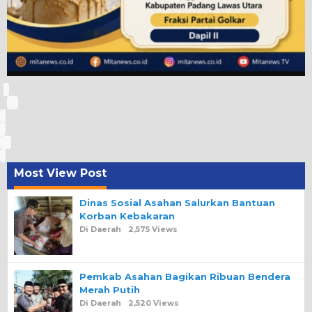
Most View Post
Dinas Sosial Asahan Salurkan Bantuan
Korban Kebakaran
Di Daerah
2,575 Views
Pemkab Asahan Bagikan Ribuan Bendera
Merah Putih
Di Daerah
2,520 Views